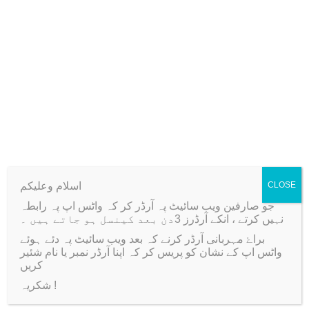
0
P
.
l
Only logged in customers who have purchased this
u
product may leave a review.
n
g
e
r
C
Related products
u
t
اسلام وعلیکم
CLOSE
t
جو صارفین ویب سائیٹ پہ آرڈر کر کہ واٹس اپ پہ رابطہ
Sale!
-36%
نہیں کرتے ، انکے آرڈرز 3دن بعد کینسل ہو جاتے ہیں ۔
e
براۓ مہربانی آرڈر کرنے کہ بعد ویب سائیٹ پہ دئے ہوئے
r
واٹس اپ کے نشان کو پریس کر کہ اپنا آرڈر نمبر یا نام شئیر
4
کریں
P
شکریہ !
c