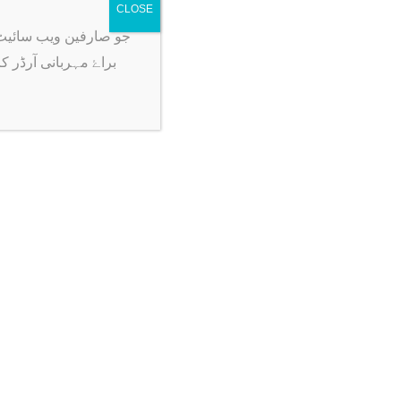
CLOSE
جو صارفین ویب سائیٹ پہ آرڈر ک
No comments to show.
براۓ مہربانی آرڈر ک
Newsletter
Stay upto date by joing our Newsletter.