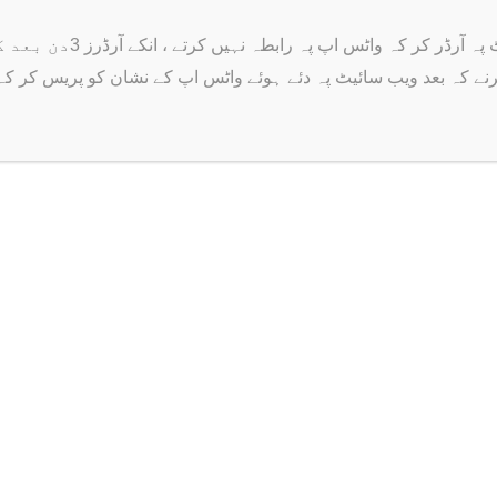
ر کہ واٹس اپ پہ رابطہ نہیں کرتے ، انکے آرڈرز 3دن بعد کینسل ہو جاتے ہیں ۔
رنے کہ بعد ویب سائیٹ پہ دئے ہوئے واٹس اپ کے نشان کو پریس کر کہ اپن
Support
nt
Track Order
Wishlist
ds