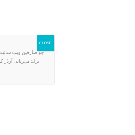
CLOSE
جو صارفین ویب سائیٹ پہ آرڈر ک
براۓ مہربانی آرڈر ک
Sale!