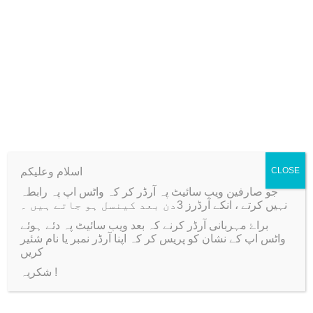
q
Weight
42 kg
u
a
n
t
i
Related products
t
y
اسلام وعلیکم
CLOSE
Sale!
Sale!
جو صارفین ویب سائیٹ پہ آرڈر کر کہ واٹس اپ پہ رابطہ
نہیں کرتے ، انکے آرڈرز 3دن بعد کینسل ہو جاتے ہیں ۔
براۓ مہربانی آرڈر کرنے کہ بعد ویب سائیٹ پہ دئے ہوئے
واٹس اپ کے نشان کو پریس کر کہ اپنا آرڈر نمبر یا نام شئیر
کریں
شکریہ !