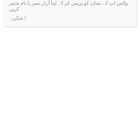
a wide range of temporary applications.
واٹس اپ کے نشان کو پریس کر کہ اپنا آرڈر نمبر یا نام شئیر
کریں
Thin Double Side Tape
Self-Adhesive Magnetic
شکریہ !
Width ~2 cm
Tape Magnetic Strip (100
cm x 1cm)
Thick Double Sided Tape
width ~1 cm and ~2cm
Related products
-40%