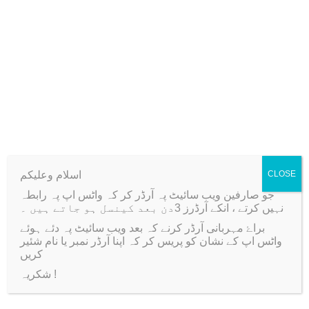
Related products
-40%
اسلام وعلیکم
CLOSE
جو صارفین ویب سائیٹ پہ آرڈر کر کہ واٹس اپ پہ رابطہ
نہیں کرتے ، انکے آرڈرز 3دن بعد کینسل ہو جاتے ہیں ۔
براۓ مہربانی آرڈر کرنے کہ بعد ویب سائیٹ پہ دئے ہوئے
واٹس اپ کے نشان کو پریس کر کہ اپنا آرڈر نمبر یا نام شئیر
کریں
10 pcs Metal Filigree
Non Hardening Clay
شکریہ !
Base for Earring ,
Plasticine 180 gm. Each
Pendant
O
C
₨
500
₨
300