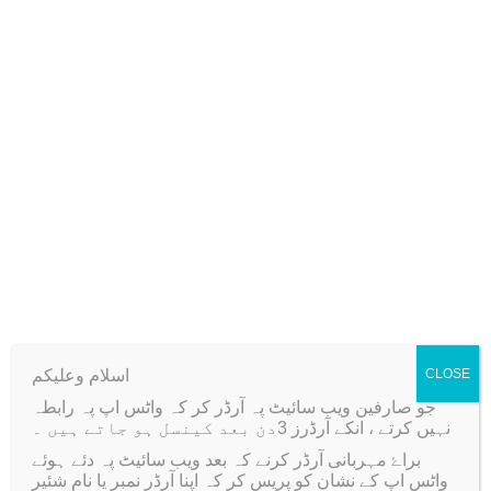
Charms for DIY Jewellery
Making
l
l
e
r
y
M
Related products
a
k
i
Sale!
Sale!
n
g
q
اسلام وعلیکم
CLOSE
u
جو صارفین ویب سائیٹ پہ آرڈر کر کہ واٹس اپ پہ رابطہ
a
نہیں کرتے ، انکے آرڈرز 3دن بعد کینسل ہو جاتے ہیں ۔
n
براۓ مہربانی آرڈر کرنے کہ بعد ویب سائیٹ پہ دئے ہوئے
واٹس اپ کے نشان کو پریس کر کہ اپنا آرڈر نمبر یا نام شئیر
t