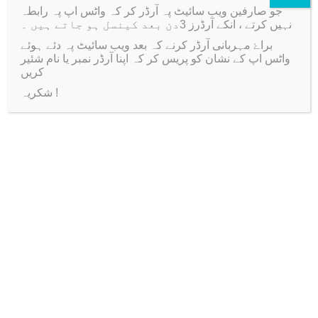
جو صارفین ویب سائیٹ پہ آرڈر کر کہ واٹس اپ پہ رابطہ
h
نہیں کرتے ، انکے آرڈرز 3دن بعد کینسل ہو جاتے ہیں ۔
i
براۓ مہربانی آرڈر کرنے کہ بعد ویب سائیٹ پہ دئے ہوئے
c
واٹس اپ کے نشان کو پریس کر کہ اپنا آرڈر نمبر یا نام شئیر
Related products
کریں
k
شکریہ !
n
-20%
e
s
Metal Lock Bangle 2.5”
s
T
₨
300
q
h
u
Select options
i
a
s
Add to Wishlist
n
p
t
12 Thin Metal Bangle
r
i
Bases (Dozen)
o
t
O
C
₨
120
₨
96
d
y
r
u