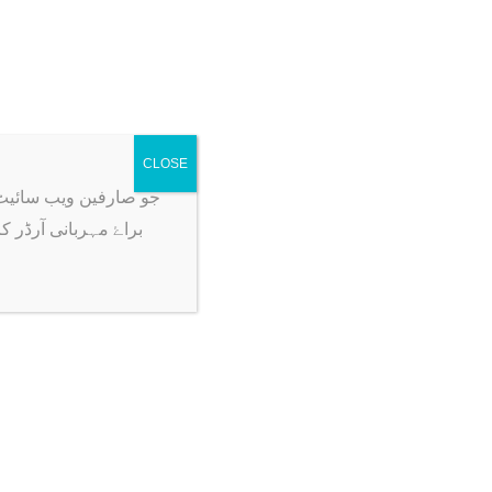
CLOSE
جو صارفین ویب سائیٹ پہ آرڈر ک
براۓ مہربانی آرڈر ک
Sale!