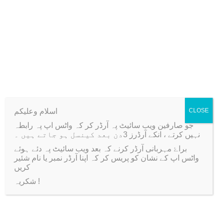
0
M
.
o
d
e
Related products
l
l
i
-40%
-43%
n
اسلام وعلیکم
CLOSE
g
جو صارفین ویب سائیٹ پہ آرڈر کر کہ واٹس اپ پہ رابطہ
C
نہیں کرتے ، انکے آرڈرز 3دن بعد کینسل ہو جاتے ہیں ۔
l
براۓ مہربانی آرڈر کرنے کہ بعد ویب سائیٹ پہ دئے ہوئے
واٹس اپ کے نشان کو پریس کر کہ اپنا آرڈر نمبر یا نام شئیر
a
کریں
y
شکریہ !
5
Non Hardening Clay
8 Mini Cutters Set With
0
Plasticine 180 gm. Each
Handle
0