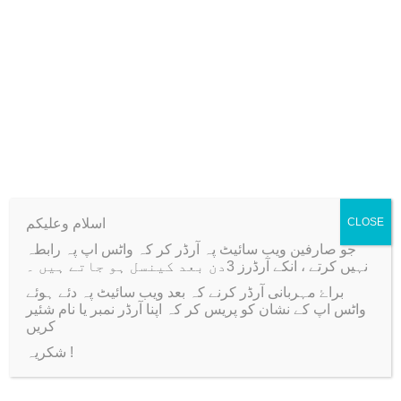
0
t
.
e
r
f
l
Related products
i
e
s
Sale!
-60%
C
اسلام وعلیکم
CLOSE
h
جو صارفین ویب سائیٹ پہ آرڈر کر کہ واٹس اپ پہ رابطہ
نہیں کرتے ، انکے آرڈرز 3دن بعد کینسل ہو جاتے ہیں ۔
a
براۓ مہربانی آرڈر کرنے کہ بعد ویب سائیٹ پہ دئے ہوئے
r
واٹس اپ کے نشان کو پریس کر کہ اپنا آرڈر نمبر یا نام شئیر
m
کریں
s
شکریہ !
P
Floral Tapes 4 Shades
10 Pairs Imported Metal
a