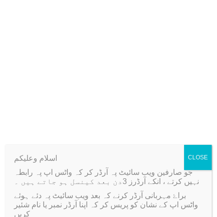
6
0
a
0
.
f
0
F
Additional information
.
o
i
Reviews (0)
l
F
Color
Golden, silver
l
a
k
e
s
اسلام وعلیکم
CLOSE
Related products
J
جو صارفین ویب سائیٹ پہ آرڈر کر کہ واٹس اپ پہ رابطہ
a
نہیں کرتے ، انکے آرڈرز 3دن بعد کینسل ہو جاتے ہیں ۔
r
براۓ مہربانی آرڈر کرنے کہ بعد ویب سائیٹ پہ دئے ہوئے
Sale!
Sale!
واٹس اپ کے نشان کو پریس کر کہ اپنا آرڈر نمبر یا نام شئیر
q
کریں