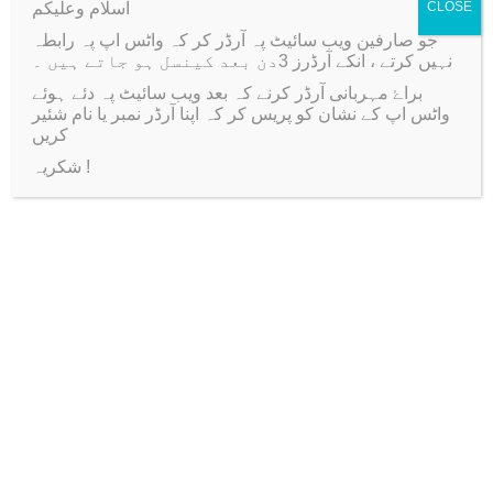
اسلام وعلیکم
CLOSE
r
جو صارفین ویب سائیٹ پہ آرڈر کر کہ واٹس اپ پہ رابطہ
P
نہیں کرتے ، انکے آرڈرز 3دن بعد کینسل ہو جاتے ہیں ۔
e
براۓ مہربانی آرڈر کرنے کہ بعد ویب سائیٹ پہ دئے ہوئے
Related products
واٹس اپ کے نشان کو پریس کر کہ اپنا آرڈر نمبر یا نام شئیر
n
کریں
d
شکریہ !
Sale!
Sale!
a
n
t
B
r
a
c
e
Fine Quality Stone
Fomic Roses Bunch
l
Strips 2*18” Golden
(12roses in each bunch)
Silver
e
T
O
C
₨
100
₨
50
T
O
C
₨
300
₨
200
t
h
r
u