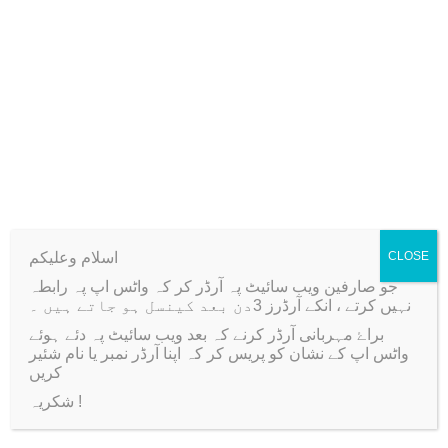
Reviews (0)
₨
8
5
1
0
Weight
150 kg
,
.
2
0
0
.
Related products
اسلام وعلیکم
CLOSE
جو صارفین ویب سائیٹ پہ آرڈر کر کہ واٹس اپ پہ رابطہ
-20%
Sale!
نہیں کرتے ، انکے آرڈرز 3دن بعد کینسل ہو جاتے ہیں ۔
براۓ مہربانی آرڈر کرنے کہ بعد ویب سائیٹ پہ دئے ہوئے
واٹس اپ کے نشان کو پریس کر کہ اپنا آرڈر نمبر یا نام شئیر
کریں
شکریہ !