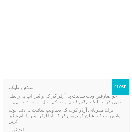
t
Marie’s Acrylic Tube Set
Transparent Powder
of 6
Pigments for Resin
i
O
C
T
O
C
₨
1,000
₨
800
₨
100
₨
80
t
r
u
h
r
u
y
Add to cart
Select options
i
r
i
i
r
g
r
s
g
r
Add to Wishlist
Add to Wishlist
i
e
p
i
e
n
n
r
n
n
a
t
o
a
t
-43%
l
p
d
l
p
p
r
u
p
r
اسلام وعلیکم
CLOSE
r
i
c
r
i
جو صارفین ویب سائیٹ پہ آرڈر کر کہ واٹس اپ پہ رابطہ
نہیں کرتے ، انکے آرڈرز 3دن بعد کینسل ہو جاتے ہیں ۔
i
c
t
i
c
براۓ مہربانی آرڈر کرنے کہ بعد ویب سائیٹ پہ دئے ہوئے
c
e
h
c
e
واٹس اپ کے نشان کو پریس کر کہ اپنا آرڈر نمبر یا نام شئیر
e
i
a
e
i
کریں
w
s
s
w
s
شکریہ !