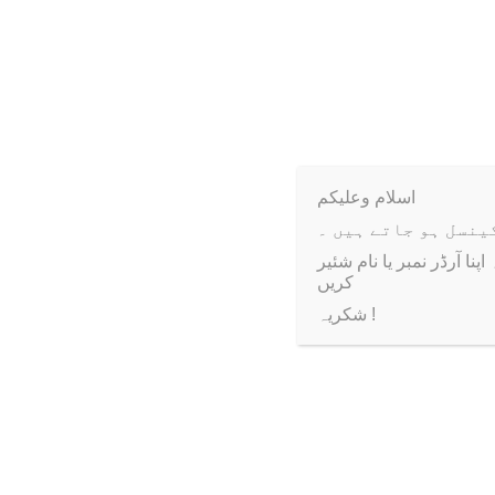
There are no reviews yet.
Only logged in customer
اسلام وعلیکم
ا آرڈر نمبر یا نام شئیر
کریں
شکریہ !
-40%