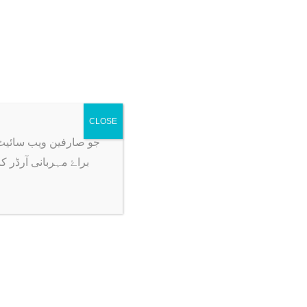
CLOSE
جو صارفین ویب سائیٹ پہ آرڈر ک
براۓ مہربانی آرڈر ک