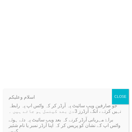
B
5
0
Reviews (0)
a
5
.
s
0
There are no reviews yet.
e
.
1
1
Only logged in customers who have purchased this
.
product may leave a review.
7
*
8
”
q
اسلام وعلیکم
CLOSE
Related products
u
جو صارفین ویب سائیٹ پہ آرڈر کر کہ واٹس اپ پہ رابطہ
a
نہیں کرتے ، انکے آرڈرز 3دن بعد کینسل ہو جاتے ہیں ۔
n
براۓ مہربانی آرڈر کرنے کہ بعد ویب سائیٹ پہ دئے ہوئے
-33%
t
واٹس اپ کے نشان کو پریس کر کہ اپنا آرڈر نمبر یا نام شئیر
کریں