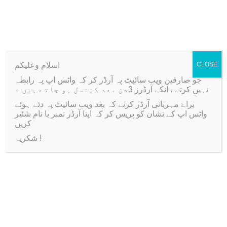
Modelling Clay Premium
500g
Dotting Tool Set
اسلام وعلیکم
CLOSE
جو صارفین ویب سائیٹ پہ آرڈر کر کہ واٹس اپ پہ رابطہ
نہیں کرتے ، انکے آرڈرز 3دن بعد کینسل ہو جاتے ہیں ۔
براۓ مہربانی آرڈر کرنے کہ بعد ویب سائیٹ پہ دئے ہوئے
واٹس اپ کے نشان کو پریس کر کہ اپنا آرڈر نمبر یا نام شئیر
Related products
کریں
شکریہ !
-43%
-20%