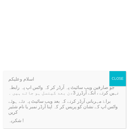
1
0
,
.
0
Only logged in customers who have purchased this
0
product may leave a review.
0
.
Related products
اسلام وعلیکم
CLOSE
جو صارفین ویب سائیٹ پہ آرڈر کر کہ واٹس اپ پہ رابطہ
-33%
نہیں کرتے ، انکے آرڈرز 3دن بعد کینسل ہو جاتے ہیں ۔
براۓ مہربانی آرڈر کرنے کہ بعد ویب سائیٹ پہ دئے ہوئے
واٹس اپ کے نشان کو پریس کر کہ اپنا آرڈر نمبر یا نام شئیر
کریں
شکریہ !