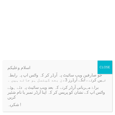
4
0
Weight
50 kg
0
.
0
.
Related products
-20%
Sale!
اسلام وعلیکم
CLOSE
جو صارفین ویب سائیٹ پہ آرڈر کر کہ واٹس اپ پہ رابطہ
نہیں کرتے ، انکے آرڈرز 3دن بعد کینسل ہو جاتے ہیں ۔
براۓ مہربانی آرڈر کرنے کہ بعد ویب سائیٹ پہ دئے ہوئے
واٹس اپ کے نشان کو پریس کر کہ اپنا آرڈر نمبر یا نام شئیر
کریں
شکریہ !
Dotting Tool Set
Marie’s Oil Colour Tube