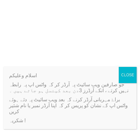
R
Only logged in customers who have purchased this
i
product may leave a review.
n
g
s
D
i
Related products
e
q
اسلام وعلیکم
CLOSE
u
جو صارفین ویب سائیٹ پہ آرڈر کر کہ واٹس اپ پہ رابطہ
-36%
-33%
a
نہیں کرتے ، انکے آرڈرز 3دن بعد کینسل ہو جاتے ہیں ۔
n
براۓ مہربانی آرڈر کرنے کہ بعد ویب سائیٹ پہ دئے ہوئے
واٹس اپ کے نشان کو پریس کر کہ اپنا آرڈر نمبر یا نام شئیر
t
کریں
i
شکریہ !
t
y