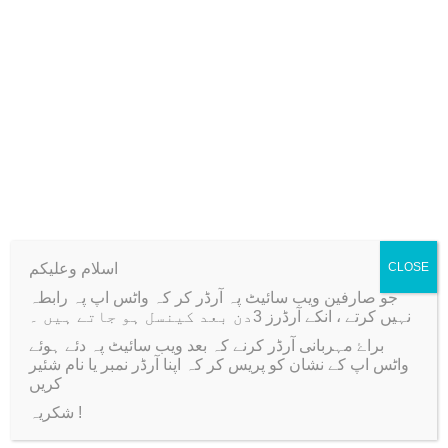
2
9
,
5
Weight
350 kg
2
0
0
.
0
.
Related products
اسلام وعلیکم
CLOSE
Sale!
Sale!
جو صارفین ویب سائیٹ پہ آرڈر کر کہ واٹس اپ پہ رابطہ
نہیں کرتے ، انکے آرڈرز 3دن بعد کینسل ہو جاتے ہیں ۔
براۓ مہربانی آرڈر کرنے کہ بعد ویب سائیٹ پہ دئے ہوئے
واٹس اپ کے نشان کو پریس کر کہ اپنا آرڈر نمبر یا نام شئیر
کریں
شکریہ !