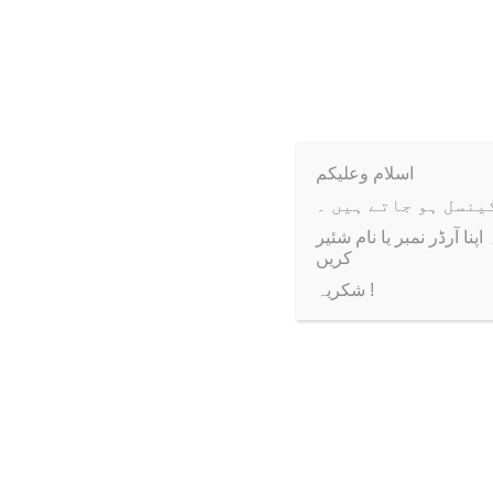
Weight
اسلام وعلیکم
ا آرڈر نمبر یا نام شئیر
کریں
شکریہ !
-58%