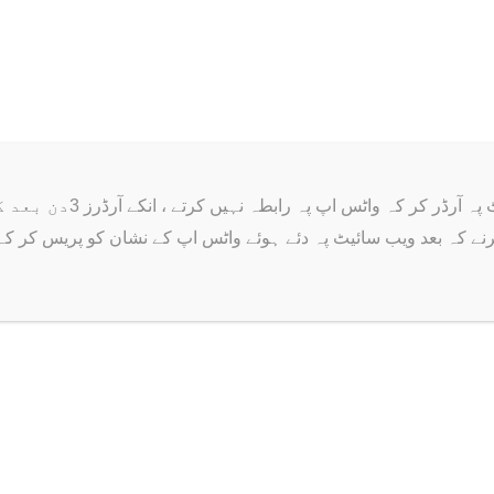
Additional information
Reviews (0)
12 kg
ر کہ واٹس اپ پہ رابطہ نہیں کرتے ، انکے آرڈرز 3دن بعد کینسل ہو جاتے ہیں ۔
رنے کہ بعد ویب سائیٹ پہ دئے ہوئے واٹس اپ کے نشان کو پریس کر کہ اپن
Related products
Sale!