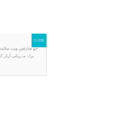
CLOSE
جو صارفین ویب سائیٹ پہ آرڈر ک
براۓ مہربانی آرڈر ک
Sale!
Sale!