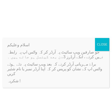
m
Related products
e
D
e
-33%
c
o
اسلام وعلیکم
CLOSE
r
جو صارفین ویب سائیٹ پہ آرڈر کر کہ واٹس اپ پہ رابطہ
S
نہیں کرتے ، انکے آرڈرز 3دن بعد کینسل ہو جاتے ہیں ۔
c
براۓ مہربانی آرڈر کرنے کہ بعد ویب سائیٹ پہ دئے ہوئے
واٹس اپ کے نشان کو پریس کر کہ اپنا آرڈر نمبر یا نام شئیر
r
کریں
a
شکریہ !
p
10 Pcs Pack of Paper
Thin Double Side Tape
Doyles With Different
Width ~2 cm
b
Sizes
O
C
₨
180
₨
120
o
T
P
₨
40
–
₨
70
r
u
o
Add to cart
h
r
i
r
k
Select options