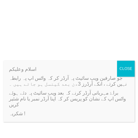
Related products
-50%
-24%
اسلام وعلیکم
CLOSE
جو صارفین ویب سائیٹ پہ آرڈر کر کہ واٹس اپ پہ رابطہ
نہیں کرتے ، انکے آرڈرز 3دن بعد کینسل ہو جاتے ہیں ۔
براۓ مہربانی آرڈر کرنے کہ بعد ویب سائیٹ پہ دئے ہوئے
واٹس اپ کے نشان کو پریس کر کہ اپنا آرڈر نمبر یا نام شئیر
کریں
شکریہ !
Flower Buds Metal
2 Pcs Flower Metal
Cutting Dies Set
Cutting Dies Set