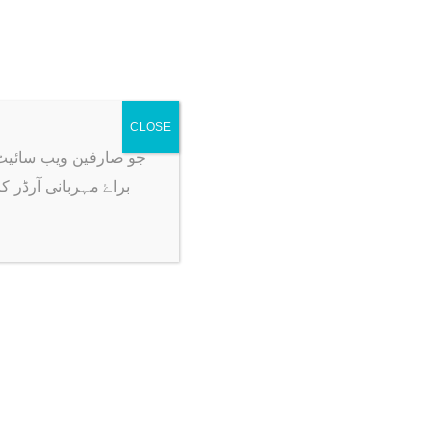
CLOSE
جو صارفین ویب سائیٹ پہ آرڈر ک
براۓ مہربانی آرڈر ک
-33%
s Pack