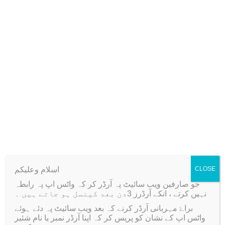
p
0
s
1
.
Additional information
f
2
o
0
Reviews (0)
r
.
H
Weight
4 kg
a
l
f
D
r
Related products
i
اسلام وعلیکم
CLOSE
l
جو صارفین ویب سائیٹ پہ آرڈر کر کہ واٹس اپ پہ رابطہ
l
نہیں کرتے ، انکے آرڈرز 3دن بعد کینسل ہو جاتے ہیں ۔
Sale!
Sale!
e
براۓ مہربانی آرڈر کرنے کہ بعد ویب سائیٹ پہ دئے ہوئے
d
واٹس اپ کے نشان کو پریس کر کہ اپنا آرڈر نمبر یا نام شئیر