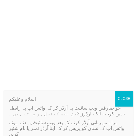
Reviews (0)
black, Bottle Green, Champagne, Froze, green,
Color
red, white
Related products
اسلام وعلیکم
CLOSE
Sale!
Sale!
جو صارفین ویب سائیٹ پہ آرڈر کر کہ واٹس اپ پہ رابطہ
نہیں کرتے ، انکے آرڈرز 3دن بعد کینسل ہو جاتے ہیں ۔
براۓ مہربانی آرڈر کرنے کہ بعد ویب سائیٹ پہ دئے ہوئے
واٹس اپ کے نشان کو پریس کر کہ اپنا آرڈر نمبر یا نام شئیر
کریں