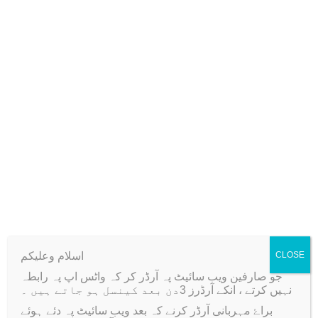
1
.
N
Tags:
#decoupagenapkin
,
#papernapkins
,
#printedpaper
0
a
0
p
.
k
i
n
Additional information
3
3
Reviews (0)
*
3
Image
1, 2, 3, 4, 5
3
c
m
اسلام وعلیکم
CLOSE
q
جو صارفین ویب سائیٹ پہ آرڈر کر کہ واٹس اپ پہ رابطہ
u
نہیں کرتے ، انکے آرڈرز 3دن بعد کینسل ہو جاتے ہیں ۔
Related products
a
براۓ مہربانی آرڈر کرنے کہ بعد ویب سائیٹ پہ دئے ہوئے