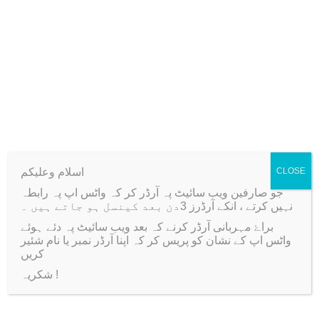
o
l
l
q
Related products
u
a
n
-38%
-70%
t
i
اسلام وعلیکم
CLOSE
t
جو صارفین ویب سائیٹ پہ آرڈر کر کہ واٹس اپ پہ رابطہ
نہیں کرتے ، انکے آرڈرز 3دن بعد کینسل ہو جاتے ہیں ۔
y
براۓ مہربانی آرڈر کرنے کہ بعد ویب سائیٹ پہ دئے ہوئے
واٹس اپ کے نشان کو پریس کر کہ اپنا آرڈر نمبر یا نام شئیر
کریں
شکریہ !
10 Pcs Cellphone
Fish Wire Roll Random
Lanyard Strap Cords
Thickness Non Stretchy
with Jump Ring Key
Nylon Wire Roll