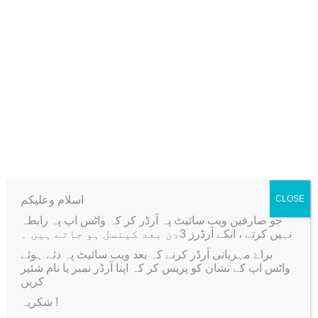
o
n
Nylon Elastic Thread
Reel
T
O
C
₨
250
₨
150
h
r
u
Select options
i
i
r
s
g
r
Add to Wishlist
p
i
e
r
n
n
اسلام وعلیکم
CLOSE
o
a
t
جو صارفین ویب سائیٹ پہ آرڈر کر کہ واٹس اپ پہ رابطہ
d
l
p
نہیں کرتے ، انکے آرڈرز 3دن بعد کینسل ہو جاتے ہیں ۔
u
p
r
براۓ مہربانی آرڈر کرنے کہ بعد ویب سائیٹ پہ دئے ہوئے
واٹس اپ کے نشان کو پریس کر کہ اپنا آرڈر نمبر یا نام شئیر
c
r
i
کریں
t
i
c
شکریہ !
h
c
e